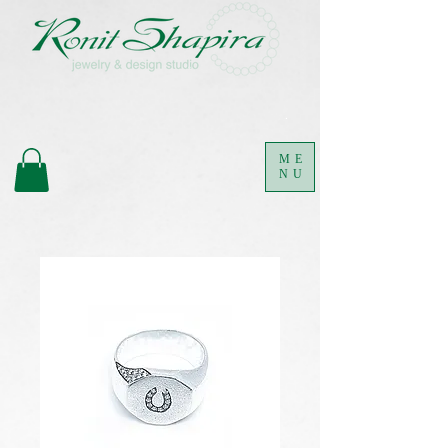
.
ME
NU