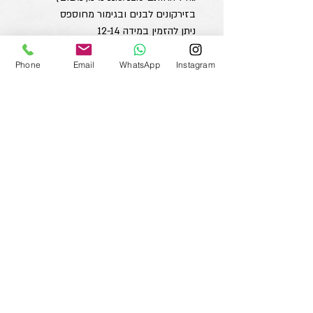
בזירקונים לבנים ובגימור מחוספס
ניתן להזמין במידה 12-14
מחיר ללא שיבוץ: 350 ש"ח
Phone
Email
WhatsApp
Instagram
רונית שפירא תכשיטים וסטודיו לעיצוב
054-438-9255
ronit.shapira123@gmail.com
© כל הזכויות שמורות לרונית שפירא
טווה מילים - בונה אתרים שבונים עסקים - פברואר
2019