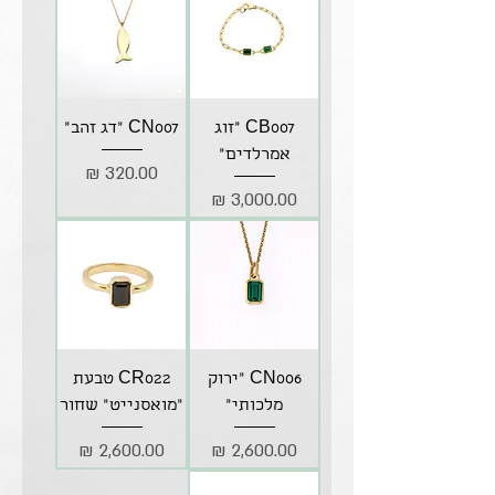
CB007 "זוג
CN007 "דג זהב"
אמרלדים"
מחיר
מחיר
CN006 "ירוק
CR022 טבעת
מלכותי"
"מואסנייט" שחור
מחיר
מחיר