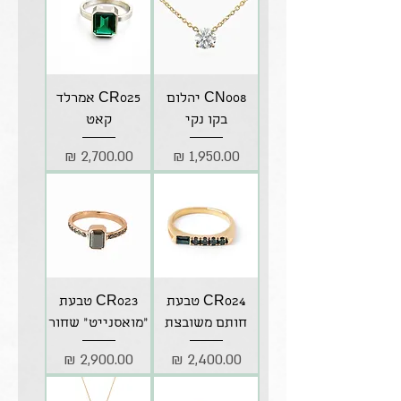
CN008 יהלום
CR025 אמרלד
בקו נקי
קאט
מחיר
מחיר
CR024 טבעת
CR023 טבעת
חותם משובצת
"מואסנייט" שחור
מחיר
מחיר