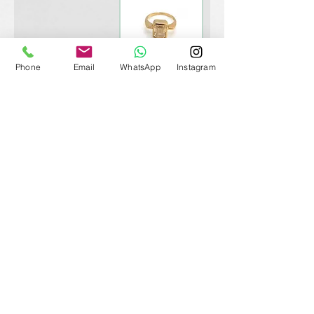
Phone
Email
WhatsApp
Instagram
CR021 טבעת
"מואסנייט"
יוקרתית
מחיר
תכשיטים נוספים
רונית שפירא תכשיטים וסטודיו לעיצוב
054-438-9255
ronit.shapira123@gmail.com